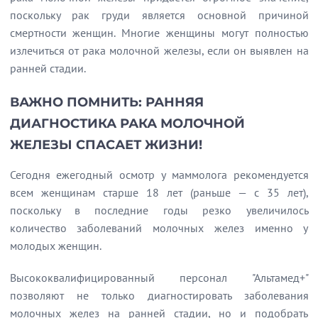
поскольку рак груди является основной причиной
Все эти обследования Вы можете пройти в нашем центре в удобное для Вас время за один день!
смертности женщин. Многие женщины могут полностью
Кому необходима консультация врача маммолога?
излечиться от рака молочной железы, если он выявлен на
ранней стадии.
Помните, что рак груди – это не только женское заболевание! Сегодня подобный диагноз не редкость и у мужчин, чем раньше Вам поставят диагноз, тем больше шансов на полное выздоровление и долгую жизнь.
ВАЖНО ПОМНИТЬ: РАННЯЯ
ДИАГНОСТИКА РАКА МОЛОЧНОЙ
ЖЕЛЕЗЫ СПАСАЕТ ЖИЗНИ!
Сегодня ежегодный осмотр у маммолога рекомендуется
всем женщинам старше 18 лет (раньше — с 35 лет),
поскольку в последние годы резко увеличилось
количество заболеваний молочных желез именно у
молодых женщин.
Высококвалифицированный персонал "Альтамед+"
позволяют не только диагностировать заболевания
молочных желез на ранней стадии, но и подобрать