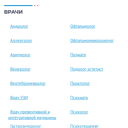
ВРАЧИ
Андролог
Офтальмолог
Аллерголог
Офтальмомикро­хирург
Аритмолог
Педиатр
Венеролог
Подолог-эстетист
Вертеброневролог
Проктолог
Врач УЗИ
Психиатр
Врач превентивной и
Психолог
интегративной медицины
Гастроэнтеролог
Психотерапевт