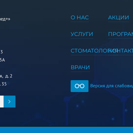
О НАС
АКЦИИ
мед+»
УСЛУГИ
ПРОГР
СТОМАТОЛОГИЯ
КОНТАК
 3
5А
ВРАЧИ
, д. 2
. 35
Версия для слабов