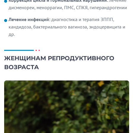
дисменореи, меноррагии, ПМС, СПКЯ, гиперандрогении
Лечение инфекций:
диагностика и терапия ЗППП,
кандидоза, бактериального вагиноза, эндоцервицита и
др.
ЖЕНЩИНАМ РЕПРОДУКТИВНОГО
ВОЗРАСТА