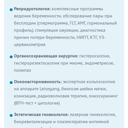
Репродуктология:
комплексные программы
ведения беременности, обследование пары при
бесплодии (спермограмма, ГСГ, АМГ, гормональный
профиль), стимуляция овуляции, диагностика
причин потери беременности, НИПТ, КТГ, УЗ-
цервикометрия
Органосохраняющая хирургия:
гистероскопия,
гистерорезектоскопия при миоме, эндометриозе,
полипах
Онконастороженность:
экспертная кольпоскопия
на аппарате Leisegang, биопсия шейки матки,
конизация, радиоволновая терапия, онкоскрининг
(ВПЧ-тест + цитология)
Эстетическая гинекология:
лазерная гинекология,
биоревитализация и плазмотерапия интимной