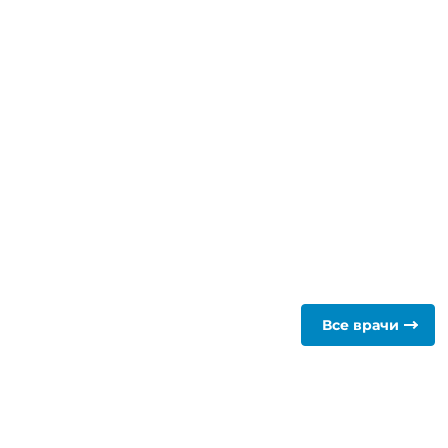
в правой почке. Как оказалось,
росов, что с первых минут
ать кровь, мочу, УЗИ почки.
е пожалел, что попал на приём
н, отзывчив.
Полезен отзыв?
0
0
Все врачи