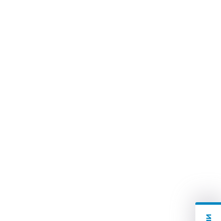
 и интервенционной радиологии
посмотрел, обнаружив проблему,
арид Султанахмедович объяснил
у чётко посоветовал, что и как
аглядность в объяснении
 довольно глупые.