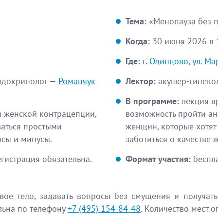
Тема:
«Менопауза без п
Когда:
30 июня 2026 в 1
Где:
г. Одинцово, ул. Ма
эндокринолог —
Романчук
Лектор:
акушер-гинеко
В программе:
лекция вр
 женской контрацепции,
возможность пройти ана
ваться простыми
женщин, которые хотят
юсы и минусы.
заботиться о качестве 
гистрация обязательна.
Формат участия:
беспла
свое тело, задавать вопросы без смущения и получа
льна по телефону
+7 (495) 154-84-48
. Количество мест о