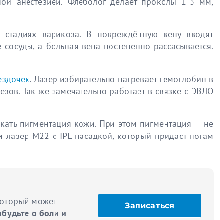
ой анестезией. Флеболог делает проколы 1-3 мм,
 стадиях варикоза. В повреждённую вену вводят
 сосуды, а больная вена постепенно рассасывается.
ездочек
. Лазер избирательно нагревает гемоглобин в
зов. Так же замечательно работает в связке с ЭВЛО
икать пигментация кожи. При этом пигментация — не
 лазер M22 с IPL насадкой, который придаст ногам
который может
Записаться
абудьте о боли и