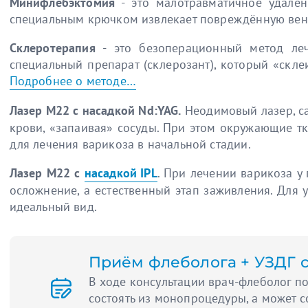
Минифлебэктомия
- это малотравматичное удален
специальным крючком извлекает повреждённую вену 
Склеротерапия
- это безоперационный метод леч
специальный препарат (склерозант), который «скле
Подробнее о методе…
Лазер M22 с насадкой Nd:YAG.
Неодимовый лазер, с
крови, «запаивая» сосуды. При этом окружающие тк
для лечения варикоза в начальной стадии.
Лазер M22 с
насадкой IPL
. При лечении варикоза у
осложнение, а естественный этап заживления. Для
идеальный вид.
Приём флеболога + УЗДГ с
В ходе консультации врач-флеболог п
состоять из монопроцедуры, а может с