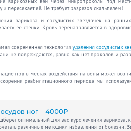
ие варикозных вен через микропроколы под местн
и пересекает её. Не требует разрезов скальпелем!
ения варикоза и сосудистых звездочек на ранних
ивает» её стенки. Кровь перенаправляется в здоровые
амая современная технология
удаления сосудистых зв
ани не повреждаются, равно как нет проколов и разре
 пациентов в местах воздействия на вены может возн
 ускорения реабилитационного периода мы используем
осудов ног – 4000₽
одберет оптимальный для вас курс лечения варикоза, 
очетать различные методики избавления от болезни.
З