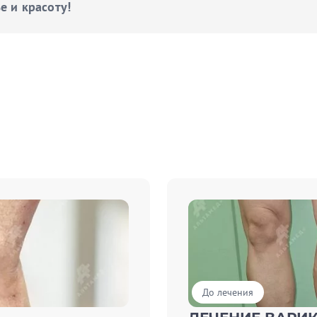
е и красоту!
До лечения