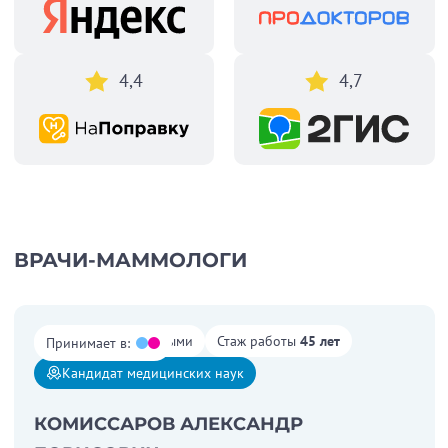
4,4
4,7
ВРАЧИ-МАММОЛОГИ
Работает со взрослыми
Стаж работы
45 лет
Принимает в:
Кандидат медицинских наук
КОМИССАРОВ АЛЕКСАНДР