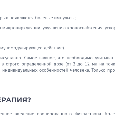
торых появляются болевые импульсы;
ию микроциркуляции, улучшению кровоснабжения, уско
ммуномодулирующее действие).
рисуставно. Самое важное, что необходимо учитыват
я в строго определенной дозе (от 2 до 12 мл на то
 и индивидуальных особенностей человека. Только п
ЕРАПИЯ?
енное введение озонированного физраствора, боле