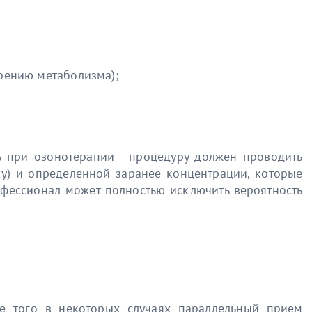
рению метаболизма);
ь при озонотерапии - процедуру должен проводить
чку) и определенной заранее концентрации, которые
рофессионал может полностью исключить вероятность
е того в некоторых случаях параллельный прием