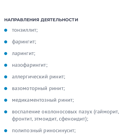
НАПРАВЛЕНИЯ ДЕЯТЕЛЬНОСТИ
тонзиллит;
фарингит;
ларингит;
назофарингит;
аллергический ринит;
вазомоторный ринит;
медикаментозный ринит;
воспаление околоносовых пазух (гайморит,
фронтит, этмоидит, сфеноидит);
полипозный риносинусит;