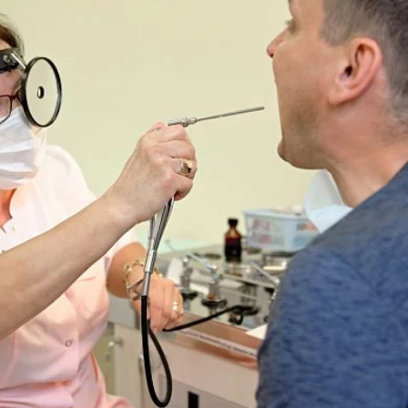
 Мне был поставлен диагноз хронический тонзиллит. 
листов, лечение которых давало недолгий эффект. Ре
е даже не пришлось сдавать бесчисленные мазки...Люб
з и сразу же назначила промывание и лечение. Нос теп
нет утреннего откашливания слизи, слизистая горла 
ссионал своего дела, любящий и знающий свою профе
 Хорошо что есть такие врачи.
протяжении десятков лет работала в военной поликли