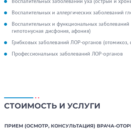
Воспалительных заболеваний уха (острый и хрони
Воспалительных и аллергических заболеваний гл
Воспалительных и функциональных заболеваний г
гипотонусная дисфония, афония)
Грибковых заболеваний ЛОР-органов (отомикоз, ф
Профессиональных заболеваний ЛОР-органов
1970-1976 гг.
- Крымский Державный мединститут
Отзыв о враче
Пациент
ОТЗЫВ 7XXXXXXXX96
ПОВЫШЕНИЕ КВАЛИФИКАЦИИ
Очень подробная и нужн
истории болезни, работ
1979 г.
- обучалась при Областной клинической б
точную картину и назна
СТОИМОСТЬ И УСЛУГИ
аналогами. Рекомендац
1997-2002 гг.
- Аттестационная комиссия медици
2004 г.
- Российская медицинская академия пос
ПРИЕМ (ОСМОТР, КОНСУЛЬТАЦИЯ) ВРАЧА-ОТ