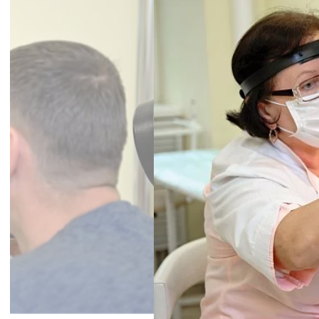
ФЛЮРА
Замечательный доктор!
посетила немало специа
интернете, повезло. Мн
сразу поставила диагно
постоянного налета, и 
цвет. Настоящий профе
доброжелательный врач.
Отзыв о враче
Пациент
АНАСТАСИЯ
Любовь Алексеевна на 