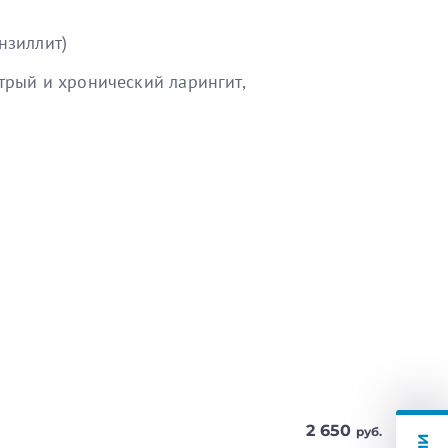
нзиллит)
трый и хронический ларингит,
мательно отталкивается от
ет пациента, чтобы сложить
 анализов, препаратов с их
й категории»;
ации: «Оториноларингология»;
2 650
руб.
Полезен отзыв?
0
0