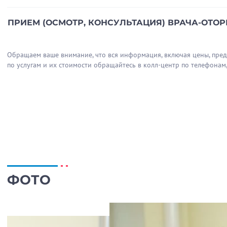
2008-2009 гг.
- Российская медицинская академи
ПРИЕМ (ОСМОТР, КОНСУЛЬТАЦИЯ) ВРАЧА-ОТ
2009 г.
- ГОУДПО Российская медицинская акаде
«Отоларингология»;
Обращаем ваше внимание, что вся информация, включая цены, предос
2011 г.
- Институт усовершенствования врачей Ф
Отзыв о враче
Пациент
по услугам и их стоимости обращайтесь в колл-центр по телефонам
тематического усовершенствования: «Предварит
ИРИНА
Экспертиза связи заболевания с профессией».
Врач от бога, мучались
Куриленко Л.А точно по
Спасибо вам огромное, 
ФОТО
Отзыв о враче
Пациент