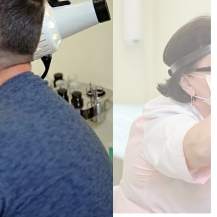
Проблемы с горлом уже давно,
шила найти доктора по отзывам в
овь Алексеевна осмотрев горло,
ерь дышит, очистился язык от
приобрела нормальный розовый
ссию, внимательный и очень
Полезен отзыв?
2
0
нике города Краснознаменск.