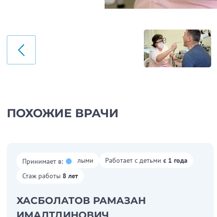
Сейчас принимает в Аль
сюда. Это не только по
отзывчивый и чуткий че
ПОХОЖИЕ ВРАЧИ
Отзыв о враче
Пациент
ТУЛЕНКОВА ТАТЬЯНА
Прекрасный врач Любовь
Работает со взрослыми
Работает с детьми
с 1 года
Принимает в:
только к ней. Уже два 
Стаж работы
8 лет
запущенной формы. Оче
ХАСБОЛАТОВ РАМАЗАН
ИМАЛТДИНОВИЧ