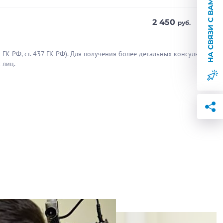
НА СВЯЗИ С ВАМИ
2 450
руб.
ние квалификации:
ГК РФ, cт. 437 ГК РФ). Для получения более детальных консультаций
И. Пирогова» по программе
 лиц.
ртиза профпригодности.
чей толку не было, обратились к
будто и не болели.
Полезен отзыв?
0
0