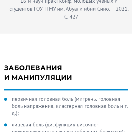
16-й науч-практ конф. молодых ученых и
студентов ГОУ ТГМУ им. Абуали ибни Сино. – 2021.
– С. 427
ЗАБОЛЕВАНИЯ
И МАНИПУЛЯЦИИ
первичная головная боль (мигрень, головная
боль напряжения, кластерная головная боль и т.
д.);
лицевая боль (дисфункция височно-
нижнечелюстного сустава (области), бруксизм);