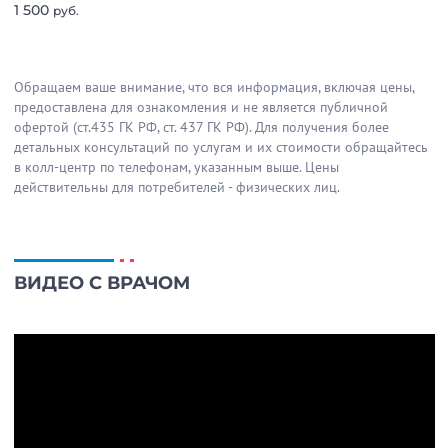
1 500
руб.
Обращаем ваше внимание, что вся информация, включая цены,
предоставлена для ознакомления и не является публичной
офертой (ст.435 ГК РФ, cт. 437 ГК РФ). Для получения более
детальных консультаций по услугам и их стоимости обращайтесь
в колл-центр по телефонам, указанным выше. Цены
действительны для потребителей - физических лиц.
ВИДЕО С ВРАЧОМ