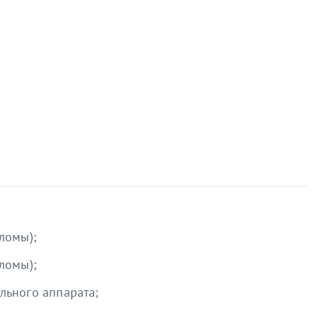
ломы);
ломы);
льного аппарата;