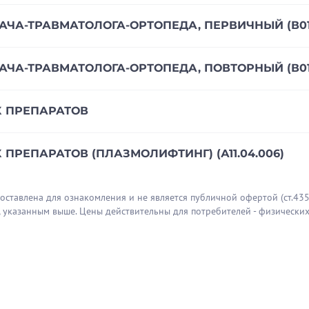
ЧА-ТРАВМАТОЛОГА-ОРТОПЕДА, ПЕРВИЧНЫЙ (В01.
ЧА-ТРАВМАТОЛОГА-ОРТОПЕДА, ПОВТОРНЫЙ (В01.
 ПРЕПАРАТОВ
РЕПАРАТОВ (ПЛАЗМОЛИФТИНГ) (А11.04.006)
В +7-929-54XXXXX
тавлена для ознакомления и не является публичной офертой (ст.435 
тилась из-за ушиба колена. Доктор провел осмотр, сги
, указанным выше. Цены действительны для потребителей - физических
ли на рентген, я вернулась к врачу, он мне выписал ре
а. Бариз Фикретович назначил мне препараты, компре
. Отношение было очень положительное. Доктор объяс
 Врач порекомендовал пока исключить нагрузки.
иентируясь на территорию, было близко на ул.Недели