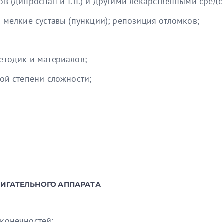
в (дипроспан и т.п.) и другими лекарственными средс
 мелкие суставы (пункции); репозиция отломков;
етодик и материалов;
ой степени сложности;
ВИГАТЕЛЬНОГО АППАРАТА
конечностей;