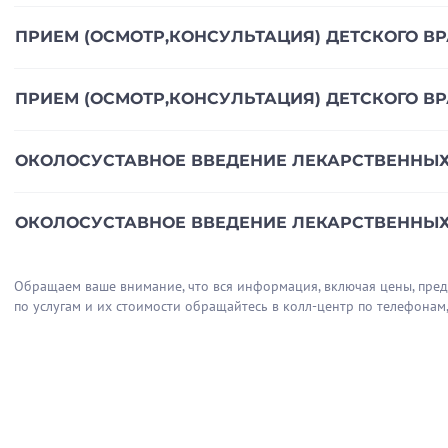
понравился.
ПРИЕМ (ОСМОТР,КОНСУЛЬТАЦИЯ) ДЕТСКОГО ВРА
ПРИЕМ (ОСМОТР,КОНСУЛЬТАЦИЯ) ДЕТСКОГО ВРА
ОКОЛОСУСТАВНОЕ ВВЕДЕНИЕ ЛЕКАРСТВЕННЫХ
Отзыв о враче
Пациент
ОКОЛОСУСТАВНОЕ ВВЕДЕНИЕ ЛЕКАРСТВЕННЫХ П
ОТЗЫВ С ПРОДОКТОРО
Понравилось
Обращаем ваше внимание, что вся информация, включая цены, предос
Пациентом была я, обра
по услугам и их стоимости обращайтесь в колл-центр по телефонам
ее. Потом меня направи
принимаю, только начал
нужно продолжить курс
понятливого человека.
Комментарий
Выбирала я доктора, ор