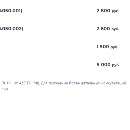
050.001)
2 800
руб.
Полезен отзыв?
4
0
050.002)
2 600
руб.
1 500
руб.
5 000
руб.
ГК РФ, cт. 437 ГК РФ). Для получения более детальных консультаций
бали и разгибали ногу, потрогали
 лиц.
цепт на лекарства. Лечение я уже
ссы, мазью я уже пользовалась,
нил все очень доходчиво, для
на, но направили меня другой