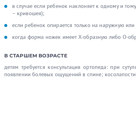
в случае если ребенок наклоняет к одному и тому 
– кривошея);
если ребенок опирается только на наружную или 
когда форма ножек имеет Х-образную либо О-об
В СТАРШЕМ ВОЗРАСТЕ
детям требуется консультация ортопеда: при суту
появлении болевых ощущений в спине; косолапости;